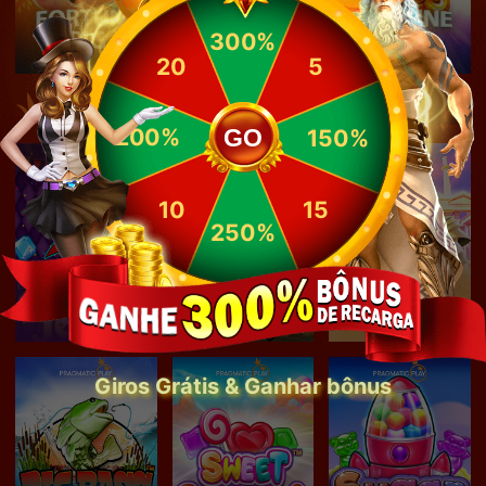
300%
20
5
Pragmatic Play
todos 301
200%
GO
150%
10
15
250%
Giros Grátis & Ganhar bônus