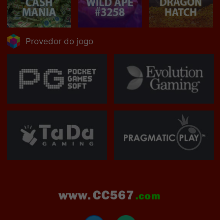
Provedor do jogo