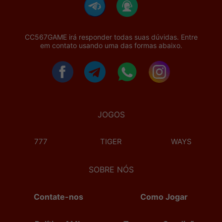
CC567GAME irá responder todas suas dúvidas. Entre
em contato usando uma das formas abaixo.
JOGOS
777
TIGER
WAYS
SOBRE NÓS
Contate-nos
Como Jogar