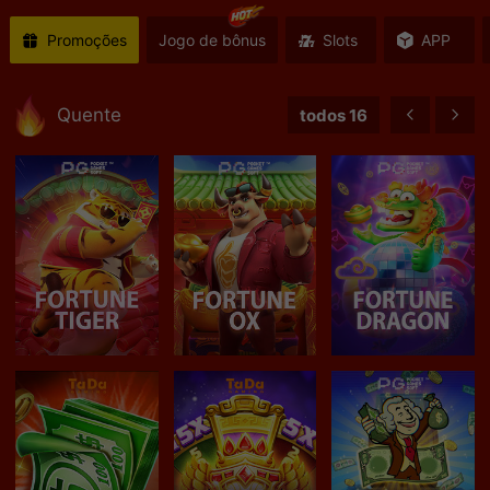
Promoções
Jogo de bônus
Slots
APP
Quente
todos 16