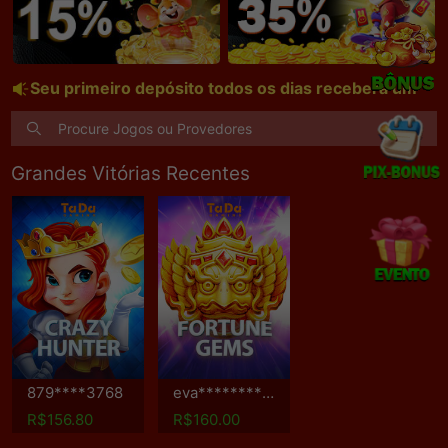
Seu primeiro depósito todos os dias receberá um
bônus de até 20%
Procure Jogos ou Provedores
Grandes Vitórias Recentes
879****3768
eva*************.com
R$156.80
R$160.00