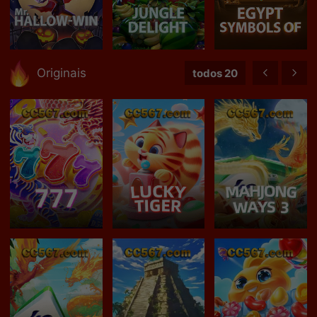
Originais
todos 20